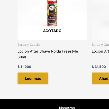
AGOTADO
Barba y Cabello
Barba y Cab
Loción After Shave Rolda Freestyle
Loción Af
60ml.
$
11.900
$
31.500
Leer más
Añadi
Nosotros