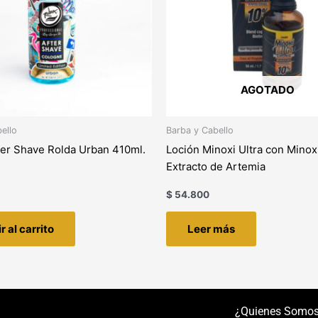
AGOTADO
ello
Barba y Cabello
ter Shave Rolda Urban 410ml.
Loción Minoxi Ultra con Minoxi
Extracto de Artemia
$
54.800
r al carrito
Leer más
¿Quienes Somo