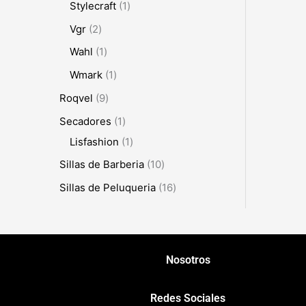
Stylecraft
1
Vgr
2
Wahl
1
Wmark
1
Roqvel
9
Secadores
1
Lisfashion
1
Sillas de Barberia
10
Sillas de Peluqueria
16
Nosotros
Redes Sociales