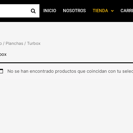
INICIO
NOSOTROS
TIENDA
CARR
io
/
Planchas
/ Turbox
box
No se han encontrado productos que coincidan con tu selec