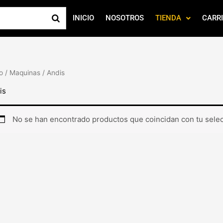
INICIO
NOSOTROS
TIENDA
CARR
io
/
Maquinas
/ Andis
is
No se han encontrado productos que coincidan con tu selec