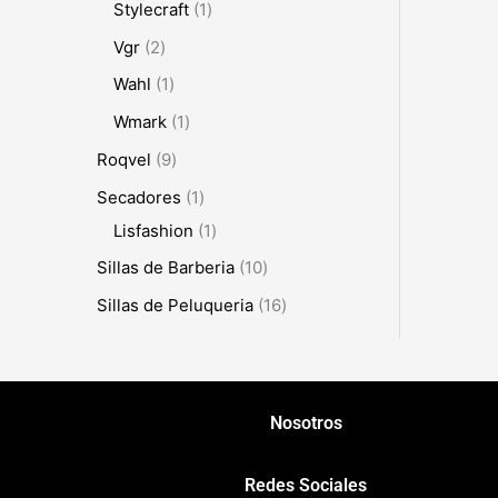
Stylecraft
1
Vgr
2
Wahl
1
Wmark
1
Roqvel
9
Secadores
1
Lisfashion
1
Sillas de Barberia
10
Sillas de Peluqueria
16
Nosotros
Redes Sociales