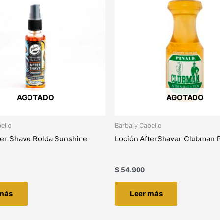
AGOTADO
AGOTADO
ello
Barba y Cabello
ter Shave Rolda Sunshine
Loción AfterShaver Clubman 
$
54.900
 más
Leer más