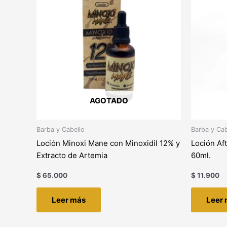
AGOTADO
Barba y Cabello
Barba y Cab
Loción Minoxi Mane con Minoxidil 12% y
Loción Af
Extracto de Artemia
60ml.
$
65.000
$
11.900
Leer más
Leer