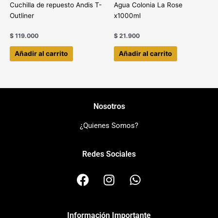
Cuchilla de repuesto Andis T-
Agua Colonia La Rose
Outliner
x1000ml
$
119.000
$
21.900
Añadir al carrito
Añadir al carrito
Nosotros
¿Quienes Somos?
Redes Sociales
F
I
W
a
n
h
c
s
a
e
t
t
Información Importante