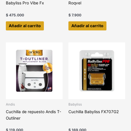
Babyliss Pro Vibe Fx
Roqvel
$
475.000
$
7.900
Añadir al carrito
Añadir al carrito
Andis
Babyliss
Cuchilla de repuesto Andis T-
Cuchilla Babyliss FX707G2
Outliner
$
119.000
$
169.000