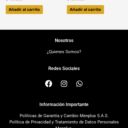
Añadir al carrito
Añadir al carrito
Nosotros
¿Quienes Somos?
Redes Sociales
F
I
W
a
n
h
c
s
a
e
t
t
Información Importante
b
a
s
o
g
a
Politicas de Garantía y Cambio Menplus S.A.S.
o
r
p
Política de Privacidad y Tratamiento de Datos Personales