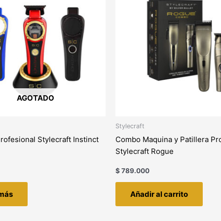
AGOTADO
Stylecraft
Profesional Stylecraft Instinct
Combo Maquina y Patillera Pr
Stylecraft Rogue
$
789.000
 más
Añadir al carrito