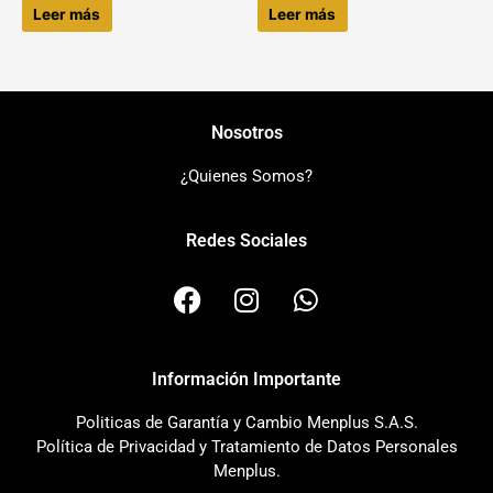
Leer más
Leer más
Nosotros
¿Quienes Somos?
Redes Sociales
F
I
W
a
n
h
c
s
a
e
t
t
Información Importante
b
a
s
o
g
a
Politicas de Garantía y Cambio Menplus S.A.S.
o
r
p
Política de Privacidad y Tratamiento de Datos Personales
k
a
p
Menplus.