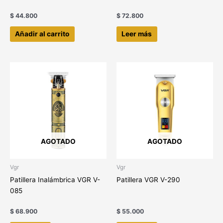
$
44.800
$
72.800
Añadir al carrito
Leer más
AGOTADO
AGOTADO
Vgr
Vgr
Patillera Inalámbrica VGR V-
Patillera VGR V-290
085
$
68.900
$
55.000