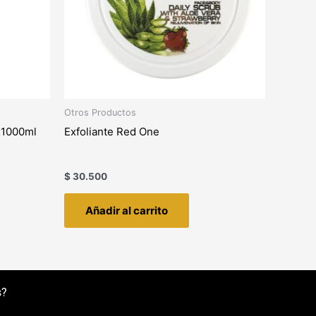
Otros Productos
 x1000ml
Exfoliante Red One
$
30.500
Añadir al carrito
s?