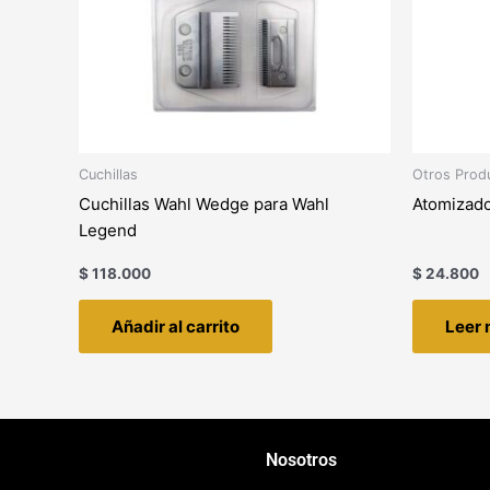
Cuchillas
Otros Prod
Cuchillas Wahl Wedge para Wahl
Atomizado
Legend
$
118.000
$
24.800
Añadir al carrito
Leer
Nosotros