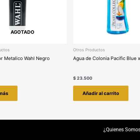
AGOTADO
uctos
Otros Productos
r Metalico Wahl Negro
Agua de Colonia Pacific Blue
$
23.500
 más
Añadir al carrito
¿Quienes Somo