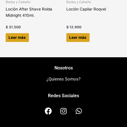
Barba y Cabello
Barba y Cabello
Loción After Shave Rolda
Loción Capilar Roqvel
Midnight 410ml.
$
31.500
$
12.900
Leer más
Leer más
Nosotros
¿Quienes Somos?
Redes Sociales
F
I
W
a
n
h
c
s
a